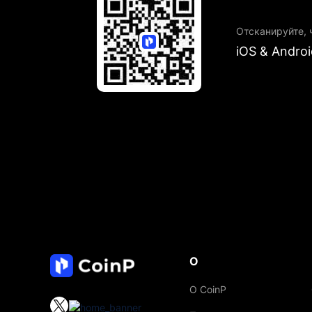
Отсканируйте, 
iOS & Androi
О
О CoinP