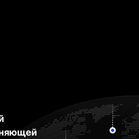
й
иняющей