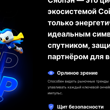
Сяопэн — это ци
экосистемой Coi
только энергет
идеальным симво
спутником, защ
партнёром для в
Орлиное зрение
Способен видеть рыночные тренды 
улавливать каждый ключевой ончей
импульс.
Щит безопасности