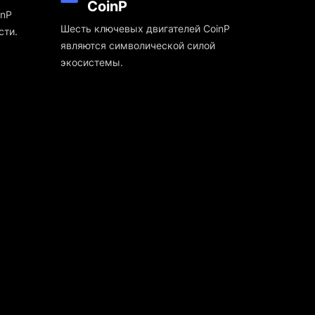
CoinP
inP
Шесть ключевых двигателей CoinP
сти.
являются символической силой
экосистемы.