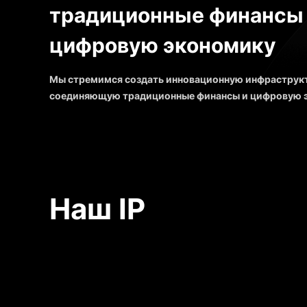
традиционные финансы
цифровую экономику
Мы стремимся создать инновационную инфраструк
соединяющую традиционные финансы и цифровую э
CPT мы разрушаем ценностные барьеры между ми
капитала и пространством цифровых активов, пост
незаменимым шлюзом, соединяющим традиционные
цифровое будущее.
Наш IP