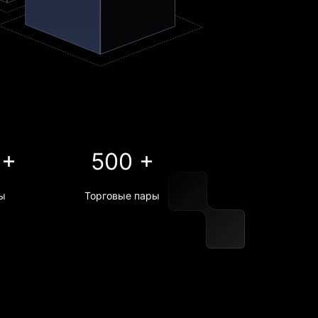
 +
500 +
ы
Торговые пары