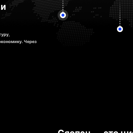
 и
туру,
кономику. Через
ровыми рынками
епенно становясь
 активы и