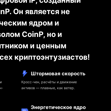
фровой IP, созданный
nP. Он является не
ическим ядром и
лом CoinP, но и
итником и ценным
сех криптоэнтузиастов!
Штормовая скорость
и
Кросс-чен, расчёты и движение
н-
активов — плавные, как ветер.
Энергетическое ядро