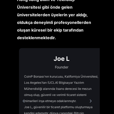
Üniversitesi gibi önde gelen
üniversitelerden üyelerin yer aldığı,
oldukça deneyimli profesyonellerden
oluşan küresel bir ekip tarafından
desteklenmektedir.
Joe L
Founder
CoinP Borsası'nın kurucusu, Kaliforniya Üniversitesi,
Los Angeles'tan (UCLA) Bilgisayar Yazılım
Coi
Mühendisliği alanında lisans derecesi ile mezun
blo
olmuş olup, güvenli ve verimli ticaret sistemi
der
mimarileri inşa etmeye odaklanmıştır.
Bir
Joe L, güvenilir bir ticaret platformu oluşturmaya
ve
kendini adamıştır, dünya çapındaki Bitcoin
gel